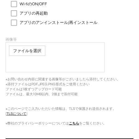
Wi-fiのON/OFF
アプリの再起動
アプリのアンインストール/再インストール
画像等
ファイルを選択
※お問い合わせ内容に関連する画像等がございましたら添付してください。
※添付ファイルはPDF,JPEG,PNG形式をご使用ください
ファイルは1枚ずつアップロード可能
ファイルは、最大10MB以内、2個まで添付可能
※このページでご入力いただいた情報は、TLSで保護され送信されます。
[
TLSについて
]
※弊社のプライバシーポリシーについては
こちら
をご覧ください。