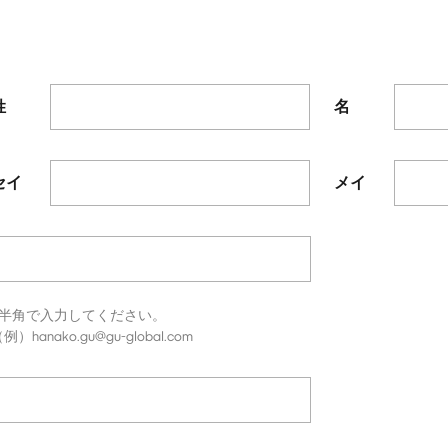
姓
名
セイ
メイ
※半角で入力してください。
例）hanako.gu@gu-global.com