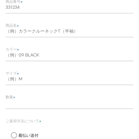
商品番号
※
商品名
※
カラー
※
サイズ
※
数量
※
ご返却方法について
※
着払い送付