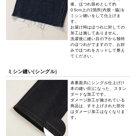
後、ほつれ留めとして約
0.5cm上の2箇所(内股・脇)を
ミシン縫いをして仕上げま
す。
お届け時はほつれに対しての
加工は施してありません。
洗濯後に縫い目の下から独特
のほつれがでますので、お好
みでほつれをカットして整え
てください。
ミシン縫い(シングル)
表裏面共にシングル仕上げ(1
本の縫い目)になった、スタン
ダードな加工です。
ダメージ加工が施されている
商品は、すそ上げされた部分
はダメージ加工はなくなりま
す。