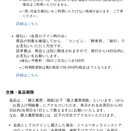
場合はご利用いただけません。
一部､代金引換払いをご利用いただけない地域があります。ご了承
ください。
詳細はこちら
後払い（会員ログイン時のみ）
商品の到着を確認してから、「コンビニ」「郵便局」「銀行」で
お支払いいただく方法です。
請求書は、商品とは別に郵送されますので、発行から14日以内に
お支払いをお願いします。
後払い手数料：1回のご注文につき250円
ご利用限度額は累計残高で55,000円(税込)までとなります。
詳細はこちら
交換・返品期限
返品は、「購入履歴」画面(以下「購入履歴画面」といいます。)から
「お買上げ明細書」にアクセスいただき、表示される出荷日から30
日以内(出荷日を1日として数えます)にお願いいたします。
なお、購入履歴画面には、以下の方法でアクセスいただけます。
会員としてログインし購入した場合：ジーユーオンラインストア
のウェブサイト上の「会員情報」画面又はアプリ上の「会員証」