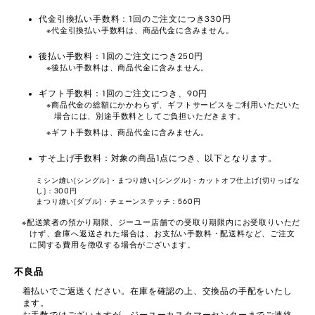
代金引換払い手数料：1回のご注文につき330円
代金引換払い手数料は、商品代金に含みません。
後払い手数料：1回のご注文につき250円
後払い手数料は、商品代金に含みません。
ギフト手数料：1回のご注文につき、90円
商品代金の総額にかかわらず、ギフトサービスをご利用いただいた
場合には、別途手数料としてご負担いただきます。
ギフト手数料は、商品代金に含みません。
すそ上げ手数料：対象の商品1点につき、以下となります。
ミシン縫い(シングル)・まつり縫い(シングル)・カットオフ仕上げ(切りっぱな
し)：300円
まつり縫い(ダブル)・チェーンステッチ：560円
配送業者の預かり期限、ジーユー店舗での受取り期限内にお受取りいただ
けず、倉庫へ返送された場合は、お支払い手数料・配送料など、ご注文
に関する費用を徴収する場合がございます。
不良品
着払いでご返送ください。在庫を確認の上、交換品の手配をいたし
ます。