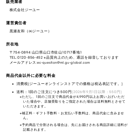
販売業者
株式会社ジーユー
運営責任者
黒瀬友和（㈱ジーユー）
所在地
〒754-0894 山口県山口市佐山10717番地1
TEL:0120-856-452 ※品質向上のため、通話を録音しております
メールアドレス:ec-question@ml.gu-global.com
商品代金以外に必要な料金
消費税(ジーユーオンラインストアでの価格は税込表記です。)
送料：1回のご注文につき500円
(2026年9月1日以降：550円)
ただし、1回のご注文で商品代金が4,990円以上お買い上げいただ
いた場合や、店舗受取りをご指定された場合は送料無料とさせて
いただきます。
補正料・ギフト手数料・お支払い手数料は、商品代金に含みませ
ん。
予約商品で分割される場合は、先にお届けされる商品詳細に送料が
記載されます。