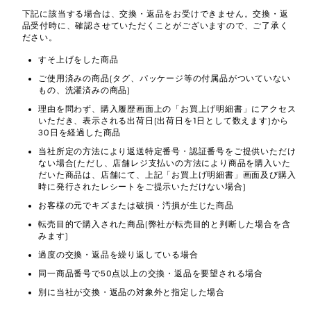
下記に該当する場合は、交換・返品をお受けできません。交換・返
品受付時に、確認させていただくことがございますので、ご了承く
ださい。
すそ上げをした商品
ご使用済みの商品(タグ、パッケージ等の付属品がついていない
もの、洗濯済みの商品)
理由を問わず、購入履歴画面上の「お買上げ明細書」にアクセス
いただき、表示される出荷日(出荷日を1日として数えます)から
30日を経過した商品
当社所定の方法により返送特定番号・認証番号をご提供いただけ
ない場合(ただし、店舗レジ支払いの方法により商品を購入いた
だいた商品は、店舗にて、上記「お買上げ明細書」画面及び購入
時に発行されたレシートをご提示いただけない場合)
お客様の元でキズまたは破損・汚損が生じた商品
転売目的で購入された商品(弊社が転売目的と判断した場合を含
みます)
過度の交換・返品を繰り返している場合
同一商品番号で50点以上の交換・返品を要望される場合
別に当社が交換・返品の対象外と指定した場合