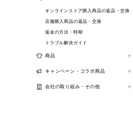
お届け日数
店舗で受けられるサービス
ログイン・会員情報
ORDER & PICK
オンラインストア購入商品の返品・交換
配送状況の確認
店舗サービスアンケート
購入履歴
予約販売
店舗購入商品の返品・交換
お届け先・日時の変更
トラブル解決ガイド
クーポン
補正サービス
返金の方法・時期
トラブル解決ガイド
StyleHint・LIVE STATION
梱包・ギフトサービス
トラブル解決ガイド
推奨環境・設定
商品レビュー
商品
トラブル解決ガイド
推奨環境・設定
取り扱い商品
キャンペーン・コラボ商品
トラブル解決ガイド
商品の探し方
キャンペーン
在庫
会社の取り組み・その他
コラボ商品
利用規約・プライバシーポリシー
サイズ
サステナビリティ
価格
IR・業績・会社情報
補正サービス
お客様の声
お手入れ方法