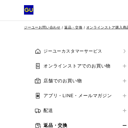
ジーユーお問い合わせ
返品・交換
オンラインストア購入商
ジーユーカスタマーサービス
オンラインストアでのお買い物
はじめての方へ
店舗でのお買い物
会員登録
店舗営業情報
ご注文方法
アプリ・LINE・メールマガジン
お支払い方法
はじめての方へ
お支払い方法
補正サービス
配送
アプリ・LINE
ご注文の確認・変更・キャンセル
お届け方法
クーポン
メールマガジン
返品・交換
クーポン