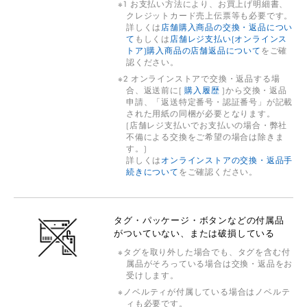
1 お支払い方法により、お買上げ明細書、
クレジットカード売上伝票等も必要です。
詳しくは
店舗購入商品の交換・返品につい
て
もしくは
店舗レジ支払い(オンラインス
トア)購入商品の店舗返品について
をご確
認ください。
2 オンラインストアで交換・返品する場
合、返送前に[
購入履歴
]から交換・返品
申請、「返送特定番号・認証番号」が記載
された用紙の同梱が必要となります。
(店舗レジ支払いでお支払いの場合・弊社
不備による交換をご希望の場合は除きま
す。)
詳しくは
オンラインストアの交換・返品手
続きについて
をご確認ください。
タグ・パッケージ・ボタンなどの付属品
がついていない、または破損している
タグを取り外した場合でも、タグを含む付
属品がそろっている場合は交換・返品をお
受けします。
ノベルティが付属している場合はノベルテ
ィも必要です。