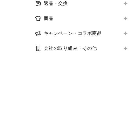
メールマガジン
返品・交換
お届け日数
店舗で受けられるサービス
オンラインストア購入商品の返品・交換
ログイン・会員情報
配送状況の確認
商品
店舗サービスアンケート
店舗購入商品の返品・交換
購入履歴
取り扱い商品
お届け先・日時の変更
トラブル解決ガイド
返金の方法・時期
キャンペーン・コラボ商品
クーポン
商品の探し方
トラブル解決ガイド
キャンペーン
トラブル解決ガイド
StyleHint・LIVE STATION
在庫
会社の取り組み・その他
コラボ商品
推奨環境・設定
利用規約・プライバシーポリシー
サイズ
トラブル解決ガイド
サステナビリティ
価格
IR・業績・会社情報
補正サービス
お客様の声
お手入れ方法
その他お問い合わせ
商品モニター
お気に入り