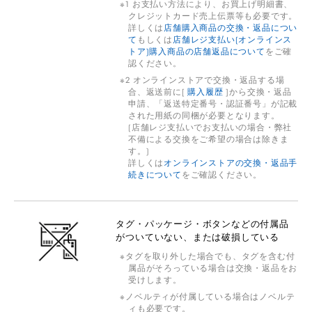
1 お支払い方法により、お買上げ明細書、
クレジットカード売上伝票等も必要です。
詳しくは
店舗購入商品の交換・返品につい
て
もしくは
店舗レジ支払い(オンラインス
トア)購入商品の店舗返品について
をご確
認ください。
2 オンラインストアで交換・返品する場
合、返送前に[
購入履歴
]から交換・返品
申請、「返送特定番号・認証番号」が記載
された用紙の同梱が必要となります。
(店舗レジ支払いでお支払いの場合・弊社
不備による交換をご希望の場合は除きま
す。)
詳しくは
オンラインストアの交換・返品手
続きについて
をご確認ください。
タグ・パッケージ・ボタンなどの付属品
がついていない、または破損している
タグを取り外した場合でも、タグを含む付
属品がそろっている場合は交換・返品をお
受けします。
ノベルティが付属している場合はノベルテ
ィも必要です。