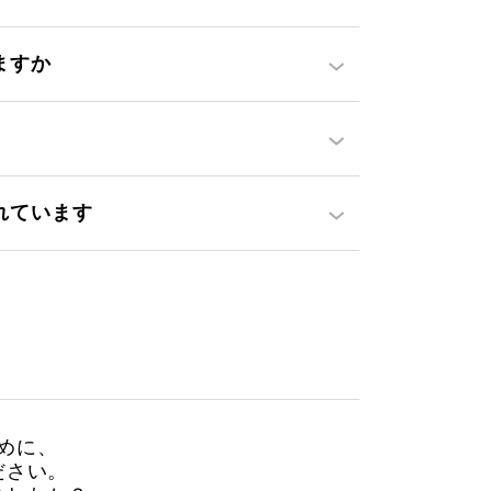
ますか
れています
めに、
ださい。