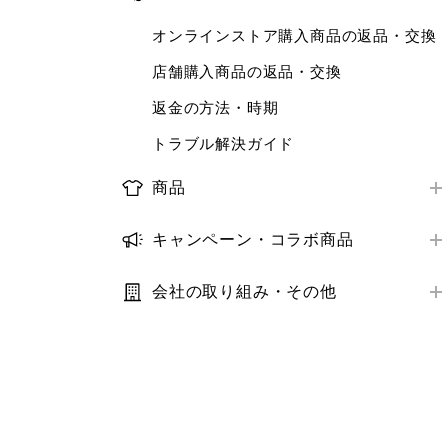
お届け日数
店舗で受けられるサービス
ログイン・会員情報
ORDER & PICK
オンラインストア購入商品の返品・交換
配送状況の確認
店舗サービスアンケート
購入履歴
予約販売
店舗購入商品の返品・交換
お届け先・日時の変更
トラブル解決ガイド
クーポン
補正サービス
返金の方法・時期
トラブル解決ガイド
StyleHint・LIVE STATION
梱包・ギフトサービス
トラブル解決ガイド
推奨環境・設定
商品レビュー
商品
トラブル解決ガイド
推奨環境・設定
取り扱い商品
キャンペーン・コラボ商品
トラブル解決ガイド
商品の探し方
キャンペーン
在庫
会社の取り組み・その他
コラボ商品
利用規約・プライバシーポリシー
サイズ
サステナビリティ
価格
IR・業績・会社情報
補正サービス
お客様の声
お手入れ方法