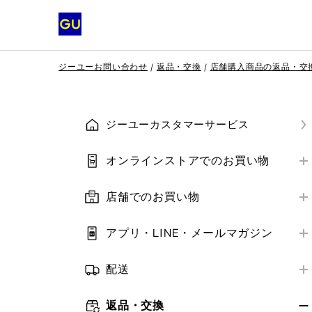
ジーユーお問い合わせ
返品・交換
店舗購入商品の返品・交
ジーユーカスタマーサービス
オンラインストアでのお買い物
はじめての方へ
店舗でのお買い物
会員登録
店舗営業情報
ご注文方法
アプリ・LINE・メールマガジン
お支払い方法
はじめての方へ
お支払い方法
補正サービス
配送
アプリ・LINE
ご注文の確認・変更・キャンセル
お届け方法
クーポン
メールマガジン
返品・交換
クーポン