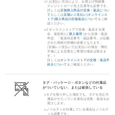
1 お支払い方法により、お買上げ明細書、
クレジットカード売上伝票等も必要です。
詳しくは
店舗購入商品の交換・返品につい
て
もしくは
店舗レジ支払い(オンラインス
トア)購入商品の店舗返品について
をご確
認ください。
2 オンラインストアで交換・返品する場
合、返送前に[
購入履歴
]から交換・返品
申請、「返送特定番号・認証番号」が記載
された用紙の同梱が必要となります。
(店舗レジ支払いでお支払いの場合・弊社
不備による交換をご希望の場合は除きま
す。)
詳しくは
オンラインストアの交換・返品手
続きについて
をご確認ください。
タグ・パッケージ・ボタンなどの付属品
がついていない、または破損している
タグを取り外した場合でも、タグを含む付
属品がそろっている場合は交換・返品をお
受けします。
ノベルティが付属している場合はノベルテ
ィも必要です。