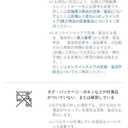
1 お支払い方法により、お買上げ明細書、
クレジットカード売上伝票等も必要です。
詳しくは
店舗購入商品の交換・返品につい
て
もしくは
店舗レジ支払い(オンラインス
トア)購入商品の店舗返品について
をご確
認ください。
2 オンラインストアで交換・返品する場
合、返送前に[
購入履歴
]から交換・返品
申請、「返送特定番号・認証番号」が記載
された用紙の同梱が必要となります。
(店舗レジ支払いでお支払いの場合・弊社
不備による交換をご希望の場合は除きま
す。)
詳しくは
オンラインストアの交換・返品手
続きについて
をご確認ください。
タグ・パッケージ・ボタンなどの付属品
がついていない、または破損している
タグを取り外した場合でも、タグを含む付
属品がそろっている場合は交換・返品をお
受けします。
ノベルティが付属している場合はノベルテ
ィも必要です。