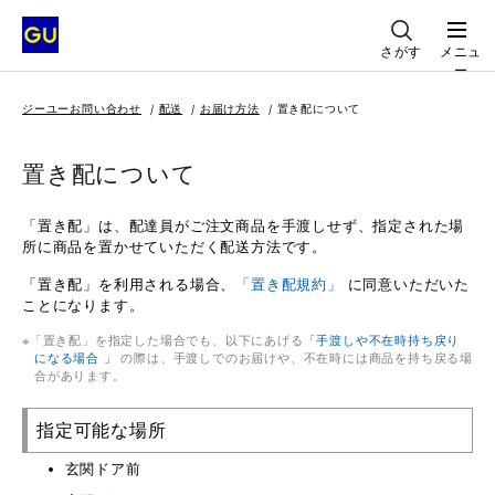
さがす
メニュ
ー
ジーユーお問い合わせ
配送
お届け方法
置き配について
置き配について
「置き配」は、配達員がご注文商品を手渡しせず、指定された場
所に商品を置かせていただく配送方法です。
「置き配」を利用される場合、
「置き配規約」
に同意いただいた
ことになります。
「置き配」を指定した場合でも、以下にあげる
「手渡しや不在時持ち戻り
になる場合 」
の際は、手渡しでのお届けや、不在時には商品を持ち戻る場
合があります。
指定可能な場所
玄関ドア前