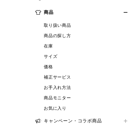
お届け日数
店舗で受けられるサービス
オンラインストア購入商品の返品・交換
ログイン・会員情報
ORDER & PICK
配送状況の確認
商品
店舗サービスアンケート
店舗購入商品の返品・交換
購入履歴
予約販売
お届け先・日時の変更
トラブル解決ガイド
取り扱い商品
返金の方法・時期
クーポン
補正サービス
トラブル解決ガイド
商品の探し方
トラブル解決ガイド
StyleHint・LIVE STATION
梱包・ギフトサービス
在庫
推奨環境・設定
商品レビュー
サイズ
トラブル解決ガイド
推奨環境・設定
価格
トラブル解決ガイド
補正サービス
お手入れ方法
商品モニター
お気に入り
キャンペーン・コラボ商品