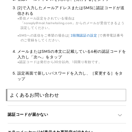
[2]で入力したメールアドレスまたはSMSに認証コードが送
信される
受信メール設定をされている場合は
「noreply@mail.fastretailing.com」からのメールが受信できるよう
設定してください。
SMSへの送信をご希望の場合は[
2段階認証の設定
]で携帯電話番号
のご登録をしてください。
メールまたはSMSの本文に記載している6桁の認証コードを
入力し「次へ」をタップ
認証コードは発行から30分以内、1回限り有効です。
設定画面で新しいパスワードを入力し、［変更する］をタ
ップ
よくあるお問い合わせ
認証コードが届かない