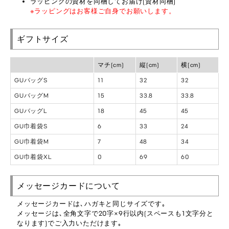
ラッピングの資材を同梱してお届け(資材同梱)
※ラッピングはお客様ご自身でお願いします。
ギフトサイズ
マチ(cm)
縦(cm)
横(cm)
GUバッグS
11
32
32
GUバッグM
15
33.8
33.8
GUバッグL
18
45
45
GU巾着袋S
6
33
24
GU巾着袋M
7
48
34
GU巾着袋XL
0
69
60
メッセージカードについて
メッセージカードは､ハガキと同じサイズです｡
メッセージは､全角文字で20字×9行以内(スペースも1文字分と
なります)でご入力いただけます｡