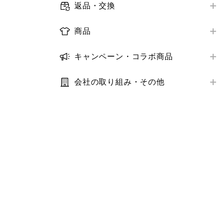
メールマガジン
返品・交換
お届け日数
店舗で受けられるサービス
オンラインストア購入商品の返品・交換
ログイン・会員情報
配送状況の確認
商品
店舗サービスアンケート
店舗購入商品の返品・交換
購入履歴
取り扱い商品
お届け先・日時の変更
トラブル解決ガイド
返金の方法・時期
キャンペーン・コラボ商品
クーポン
商品の探し方
トラブル解決ガイド
キャンペーン
トラブル解決ガイド
StyleHint・LIVE STATION
在庫
会社の取り組み・その他
コラボ商品
推奨環境・設定
利用規約・プライバシーポリシー
サイズ
トラブル解決ガイド
サステナビリティ
価格
IR・業績・会社情報
補正サービス
お客様の声
お手入れ方法
その他お問い合わせ
商品モニター
お気に入り