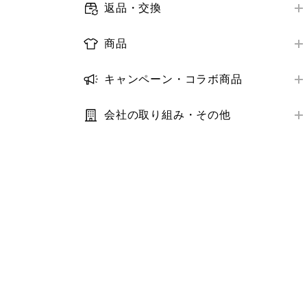
メールマガジン
返品・交換
お届け日数
店舗で受けられるサービス
オンラインストア購入商品の返品・交換
ログイン・会員情報
配送状況の確認
商品
店舗サービスアンケート
店舗購入商品の返品・交換
購入履歴
取り扱い商品
お届け先・日時の変更
トラブル解決ガイド
返金の方法・時期
キャンペーン・コラボ商品
クーポン
商品の探し方
トラブル解決ガイド
キャンペーン
トラブル解決ガイド
StyleHint・LIVE STATION
在庫
会社の取り組み・その他
コラボ商品
推奨環境・設定
利用規約・プライバシーポリシー
サイズ
トラブル解決ガイド
サステナビリティ
価格
IR・業績・会社情報
補正サービス
お客様の声
お手入れ方法
その他お問い合わせ
商品モニター
お気に入り