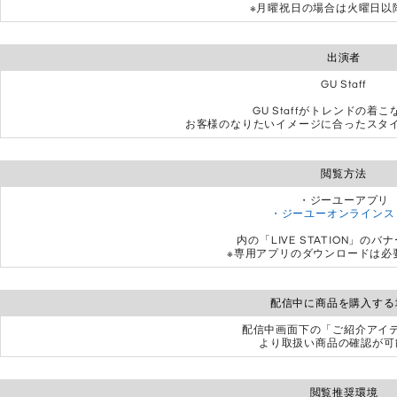
※月曜祝日の場合は火曜日以
出演者
GU Staff
GU Staffがトレンドの着
お客様のなりたいイメージに合ったスタ
閲覧方法
・ジーユーアプリ
・ジーユーオンラインス
内の「LIVE STATION」の
※専用アプリのダウンロードは必
配信中に商品を購入する
配信中画面下の「ご紹介アイ
より取扱い商品の確認が可
閲覧推奨環境