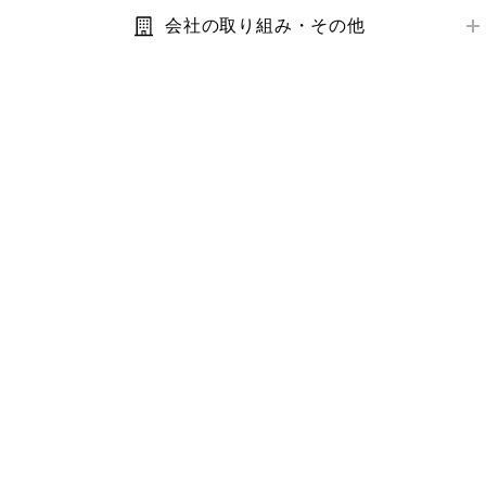
キャンペーン
トラブル解決ガイド
在庫
会社の取り組み・その他
コラボ商品
利用規約・プライバシーポリシー
サイズ
サステナビリティ
価格
IR・業績・会社情報
補正サービス
お客様の声
お手入れ方法
その他お問い合わせ
商品モニター
お気に入り