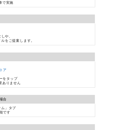
降で実施
こなしや、
イルをご提案します。
トア
バナーをタップ
要ありません
場合
テム」タブ
能です