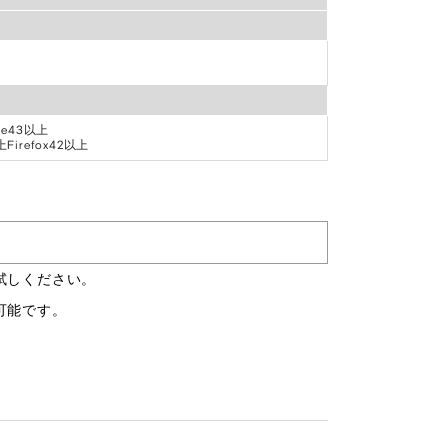
me43以上
irefox42以上
試しください。
可能です。