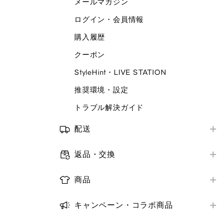
メールマガジン
店舗で受けられるサービス
ORDER & PICK
ログイン・会員情報
店舗サービスアンケート
予約販売
購入履歴
トラブル解決ガイド
補正サービス
クーポン
梱包・ギフトサービス
StyleHint・LIVE STATION
商品レビュー
推奨環境・設定
推奨環境・設定
トラブル解決ガイド
トラブル解決ガイド
配送
お届け方法
返品・交換
お届け日数
オンラインストア購入商品の返品・交換
配送状況の確認
商品
店舗購入商品の返品・交換
取り扱い商品
お届け先・日時の変更
返金の方法・時期
キャンペーン・コラボ商品
商品の探し方
トラブル解決ガイド