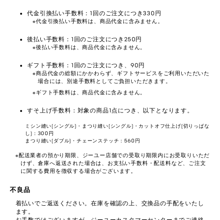
代金引換払い手数料：1回のご注文につき330円
代金引換払い手数料は、商品代金に含みません。
後払い手数料：1回のご注文につき250円
後払い手数料は、商品代金に含みません。
ギフト手数料：1回のご注文につき、90円
商品代金の総額にかかわらず、ギフトサービスをご利用いただいた
場合には、別途手数料としてご負担いただきます。
ギフト手数料は、商品代金に含みません。
すそ上げ手数料：対象の商品1点につき、以下となります。
ミシン縫い(シングル)・まつり縫い(シングル)・カットオフ仕上げ(切りっぱな
し)：300円
まつり縫い(ダブル)・チェーンステッチ：560円
配送業者の預かり期限、ジーユー店舗での受取り期限内にお受取りいただ
けず、倉庫へ返送された場合は、お支払い手数料・配送料など、ご注文
に関する費用を徴収する場合がございます。
不良品
着払いでご返送ください。在庫を確認の上、交換品の手配をいたし
ます。