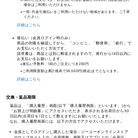
場合はご利用いただけません。
一部､代金引換払いをご利用いただけない地域があります。ご了承
ください。
詳細はこちら
後払い（会員ログイン時のみ）
商品の到着を確認してから、「コンビニ」「郵便局」「銀行」で
お支払いいただく方法です。
請求書は、商品とは別に郵送されますので、発行から14日以内に
お支払いをお願いします。
後払い手数料：1回のご注文につき250円
ご利用限度額は累計残高で55,000円(税込)までとなります。
詳細はこちら
交換・返品期限
返品は、「購入履歴」画面(以下「購入履歴画面」といいます。)から
「お買上げ明細書」にアクセスいただき、表示される出荷日から30
日以内(出荷日を1日として数えます)にお願いいたします。
なお、購入履歴画面には、以下の方法でアクセスいただけます。
会員としてログインし購入した場合：ジーユーオンラインストア
のウェブサイト上の「会員情報」画面又はアプリ上の「会員証」