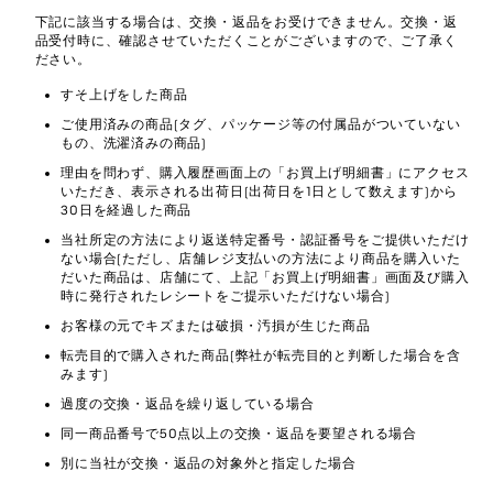
下記に該当する場合は、交換・返品をお受けできません。交換・返
品受付時に、確認させていただくことがございますので、ご了承く
ださい。
すそ上げをした商品
ご使用済みの商品(タグ、パッケージ等の付属品がついていない
もの、洗濯済みの商品)
理由を問わず、購入履歴画面上の「お買上げ明細書」にアクセス
いただき、表示される出荷日(出荷日を1日として数えます)から
30日を経過した商品
当社所定の方法により返送特定番号・認証番号をご提供いただけ
ない場合(ただし、店舗レジ支払いの方法により商品を購入いた
だいた商品は、店舗にて、上記「お買上げ明細書」画面及び購入
時に発行されたレシートをご提示いただけない場合)
お客様の元でキズまたは破損・汚損が生じた商品
転売目的で購入された商品(弊社が転売目的と判断した場合を含
みます)
過度の交換・返品を繰り返している場合
同一商品番号で50点以上の交換・返品を要望される場合
別に当社が交換・返品の対象外と指定した場合