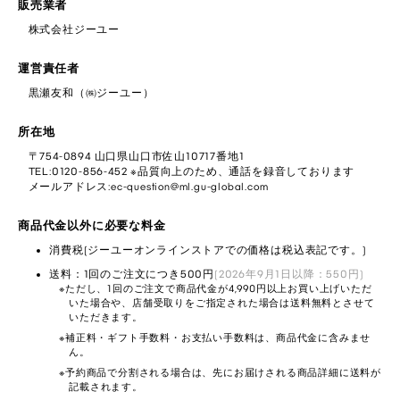
販売業者
株式会社ジーユー
運営責任者
黒瀬友和（㈱ジーユー）
所在地
〒754-0894 山口県山口市佐山10717番地1
TEL:0120-856-452 ※品質向上のため、通話を録音しております
メールアドレス:ec-question@ml.gu-global.com
商品代金以外に必要な料金
消費税(ジーユーオンラインストアでの価格は税込表記です。)
送料：1回のご注文につき500円
(2026年9月1日以降：550円)
ただし、1回のご注文で商品代金が4,990円以上お買い上げいただ
いた場合や、店舗受取りをご指定された場合は送料無料とさせて
いただきます。
補正料・ギフト手数料・お支払い手数料は、商品代金に含みませ
ん。
予約商品で分割される場合は、先にお届けされる商品詳細に送料が
記載されます。