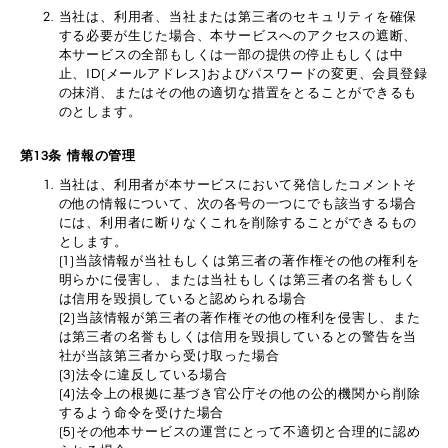
当社は、利用者、当社または第三者のセキュリティを確保
する必要が生じた場合、本サービスへのアクセスの遮断、
本サービスの全部もしくは一部の提供の停止もしくは中
止、ID(メールアドレス)およびパスワードの変更、会員登録
の抹消、またはその他の適切な措置をとることができるも
のとします。
第13条 情報の管理
当社は、利用者が本サービスにおいて発信したコメントそ
の他の情報について、次の各号の一つにでも該当する場合
には、利用者に断りなくこれを削除することができるもの
とします。
(1)当該情報が当社もしくは第三者の著作権その他の権利を
明らかに侵害し、または当社もしくは第三者の名誉もしく
は信用を毀損していると認められる場合
(2)当該情報が第三者の著作権その他の権利を侵害し、また
は第三者の名誉もしくは信用を毀損しているとの警告を当
社が当該第三者から受け取った場合
(3)法令に違反している場合
(4)法令上の根拠に基づき官公庁その他の公的機関から削除
するよう命令を受けた場合
(5)その他本サービスの運営にとって不適切と合理的に認め