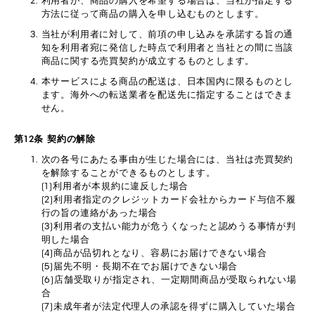
利用者が、商品の購入を希望する場合は、当社が指定する
方法に従って商品の購入を申し込むものとします。
当社が利用者に対して、前項の申し込みを承諾する旨の通
知を利用者宛に発信した時点で利用者と当社との間に当該
商品に関する売買契約が成立するものとします。
本サービスによる商品の配送は、日本国内に限るものとし
ます。海外への転送業者を配送先に指定することはできま
せん。
第12条 契約の解除
次の各号にあたる事由が生じた場合には、当社は売買契約
を解除することができるものとします。
(1)利用者が本規約に違反した場合
(2)利用者指定のクレジットカード会社からカード与信不履
行の旨の連絡があった場合
(3)利用者の支払い能力が危うくなったと認めうる事情が判
明した場合
(4)商品が品切れとなり、容易にお届けできない場合
(5)届先不明・長期不在でお届けできない場合
(6)店舗受取りが指定され、一定期間商品が受取られない場
合
(7)未成年者が法定代理人の承認を得ずに購入していた場合