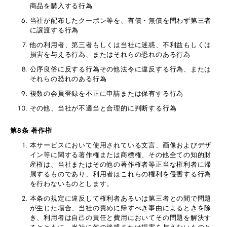
商品を購入する行為
当社が配布したクーポン等を、有償・無償を問わず第三者
に譲渡する行為
他の利用者、第三者もしくは当社に迷惑、不利益もしくは
損害を与える行為、またはそれらの恐れのある行為
公序良俗に反する行為その他法令に違反する行為、または
それらの恐れのある行為
複数の会員登録を不正に申請または保有する行為
その他、当社が不適当と合理的に判断する行為
第8条 著作権
本サービスにおいて使用されている文言、画像およびデザ
イン等に関する著作権または商標権、その他全ての知的財
産権は、当社またはその他の著作権者等正当な権利者に帰
属するものであり、利用者はこれらの権利を侵害する行為
を行わないものとします。
本条の規定に違反して権利者あるいは第三者との間で問題
が生じた場合、当社の責めに帰すべき事由によるときを除
き、利用者は自己の責任と費用においてその問題を解決す