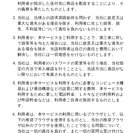
利用者が指示した送付先に商品を配送することにより、そ
の義務を果たしたものとします。
当社は、法律上の請求原因如何を問わず、当社に故意又は
重大な過失がある場合を除き、利用者に生じた損害、損
失、不利益等について責任を負わないものとします。
利用者が、本サービスをご利用することで、第三者に対し
て損害等を与えた場合には、当社に故意又は重大な過失が
ある場合を除き、当該利用者は自己の責任と費用において
解決し、当社には一切迷惑をかけないものとします。
当社は、利用者のパスワードの変更等を行う場合、当社指
定の方法で本人確認を行うこととし、当該方法に過誤がな
い限りにおいて免責されるものとします。
利用者が本サービスを利用するのに必要なコンピュータ機
器および通信機器などの設置に関する費用、本サービスを
利用するために要した電話料金、ＬＡＮなどの利用料およ
び申請料金などは、利用者ご自身が負担するものとしま
す。
利用者は、本サービスの利用に用いるブラウザとして、以
下の推奨ブラウザを使用するものとし、当社の推奨ブラウ
ザ以外のブラウザを使用したことで生じる問題について、
当社は一切の責任を負わず、また一切の質問も受け付けな