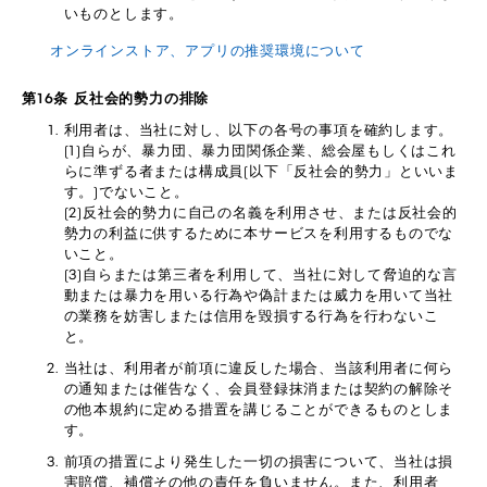
いものとします。
オンラインストア、アプリの推奨環境について
第16条 反社会的勢力の排除
利用者は、当社に対し、以下の各号の事項を確約します。
(1)自らが、暴力団、暴力団関係企業、総会屋もしくはこれ
らに準ずる者または構成員(以下「反社会的勢力」といいま
す。)でないこと。
(2)反社会的勢力に自己の名義を利用させ、または反社会的
勢力の利益に供するために本サービスを利用するものでな
いこと。
(3)自らまたは第三者を利用して、当社に対して脅迫的な言
動または暴力を用いる行為や偽計または威力を用いて当社
の業務を妨害しまたは信用を毀損する行為を行わないこ
と。
当社は、利用者が前項に違反した場合、当該利用者に何ら
の通知または催告なく、会員登録抹消または契約の解除そ
の他本規約に定める措置を講じることができるものとしま
す。
前項の措置により発生した一切の損害について、当社は損
害賠償、補償その他の責任を負いません。また、利用者