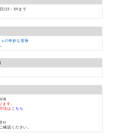
(日)23：59まで
。
ジョの奇妙な冒険
L
舗
旬頃
ります。
方法は
こちら
歴や
ご確認ください。