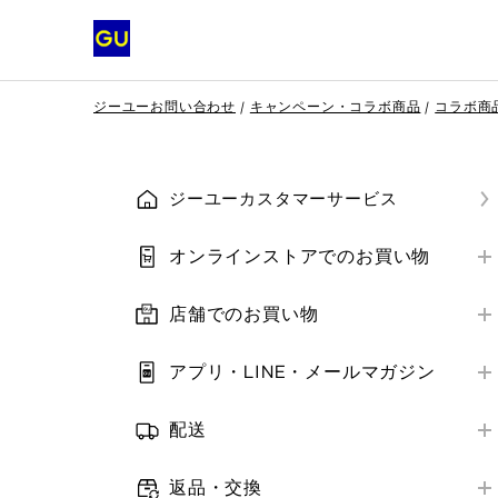
ジーユーお問い合わせ
キャンペーン・コラボ商品
コラボ商
ジーユーカスタマーサービス
オンラインストアでのお買い物
はじめての方へ
店舗でのお買い物
会員登録
店舗営業情報
ご注文方法
アプリ・LINE・メールマガジン
お支払い方法
はじめての方へ
お支払い方法
補正サービス
配送
アプリ・LINE
ご注文の確認・変更・キャンセル
お届け方法
クーポン
メールマガジン
返品・交換
クーポン