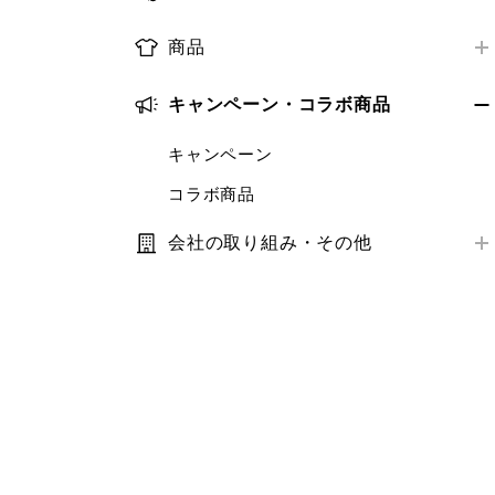
お届け日数
店舗で受けられるサービス
オンラインストア購入商品の返品・交換
ログイン・会員情報
ORDER & PICK
配送状況の確認
商品
店舗サービスアンケート
店舗購入商品の返品・交換
購入履歴
予約販売
取り扱い商品
お届け先・日時の変更
トラブル解決ガイド
返金の方法・時期
キャンペーン・コラボ商品
クーポン
補正サービス
商品の探し方
トラブル解決ガイド
トラブル解決ガイド
StyleHint・LIVE STATION
梱包・ギフトサービス
キャンペーン
在庫
推奨環境・設定
商品レビュー
コラボ商品
サイズ
トラブル解決ガイド
推奨環境・設定
価格
会社の取り組み・その他
トラブル解決ガイド
利用規約・プライバシーポリシー
補正サービス
サステナビリティ
お手入れ方法
IR・業績・会社情報
商品モニター
お客様の声
お気に入り
その他お問い合わせ