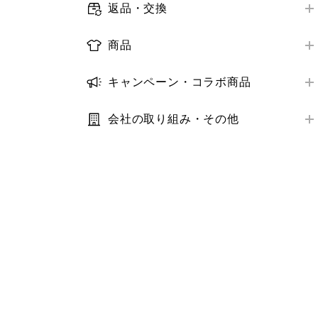
メールマガジン
返品・交換
お届け日数
店舗で受けられるサービス
オンラインストア購入商品の返品・交換
ログイン・会員情報
配送状況の確認
商品
店舗サービスアンケート
店舗購入商品の返品・交換
購入履歴
取り扱い商品
お届け先・日時の変更
トラブル解決ガイド
返金の方法・時期
キャンペーン・コラボ商品
クーポン
商品の探し方
トラブル解決ガイド
キャンペーン
トラブル解決ガイド
StyleHint・LIVE STATION
在庫
会社の取り組み・その他
コラボ商品
推奨環境・設定
利用規約・プライバシーポリシー
サイズ
トラブル解決ガイド
サステナビリティ
価格
IR・業績・会社情報
補正サービス
お客様の声
お手入れ方法
その他お問い合わせ
商品モニター
お気に入り