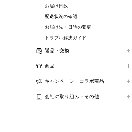
店舗で受けられるサービス
お届け日数
ログイン・会員情報
ORDER & PICK
店舗サービスアンケート
配送状況の確認
購入履歴
予約販売
トラブル解決ガイド
お届け先・日時の変更
クーポン
補正サービス
トラブル解決ガイド
StyleHint・LIVE STATION
梱包・ギフトサービス
推奨環境・設定
返品・交換
商品レビュー
オンラインストア購入商品の返品・交換
トラブル解決ガイド
推奨環境・設定
商品
店舗購入商品の返品・交換
トラブル解決ガイド
取り扱い商品
返金の方法・時期
キャンペーン・コラボ商品
商品の探し方
キャンペーン
トラブル解決ガイド
在庫
会社の取り組み・その他
コラボ商品
利用規約・プライバシーポリシー
サイズ
サステナビリティ
価格
IR・業績・会社情報
補正サービス