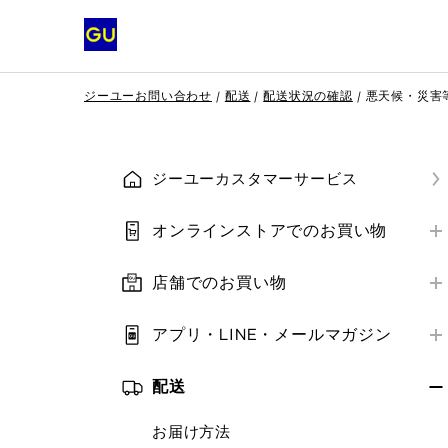
ジーユーお問い合わせ
配送
配送状況の確認
悪天候・災害
ジーユーカスタマーサービス
オンラインストアでのお買い物
はじめての方へ
店舗でのお買い物
会員登録
店舗営業情報
ご注文方法
アプリ・LINE・メールマガジン
お支払い方法
はじめての方へ
お支払い方法
補正サービス
配送
アプリ・LINE
ご注文の確認・変更・キャンセル
クーポン
お届け方法
メールマガジン
クーポン