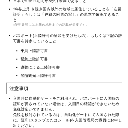
日本での滞在期間が6か月未満であること
2年以上引き続き国内以外の地域に居住していることを「在留
証明」もしくは「戸籍の附票の写し」の原本で確認できるこ
と
証明書類には本籍の地番までの記載が必要です。
パスポート(上陸許可の証印を受けたもの)、もしくは下記の許
可書を持参していること
乗員上陸許可書
緊急上陸許可書
遭難による上陸許可書
船舶観光上陸許可書
注意事項
入国時に自動化ゲートをご利用され、パスポートに入国時の
証印が押されていない場合は、入国日の確認ができないため
免税対応ができません。
免税を検討されている方は、自動化ゲートにて入国された際
に、証印(スタンプまたはシール)を入国管理局の職員にお申し
出ください。