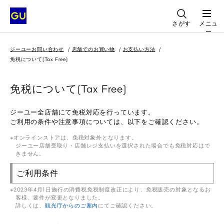
さがす
メニュ
ー
ジーユーお問い合わせ
店舗でのお買い物
お支払い方法
免税について(Tax Free)
免税について(Tax Free)
ジーユー全店舗にて免税対応を行っています。
ご利用の条件や注意事項については、以下をご確認ください。
オンラインストアは、免税対象外となります。
ジーユー店舗受取り・店舗レジ支払いを選択された場合でも免税対応はで
きません。
ご利用条件
2023年4月1日施行の消費税免税制度改正により、免税販売の対象となるお
客様、要件が変更となりました。
詳しくは、
観光庁からのご案内
にてご確認ください。