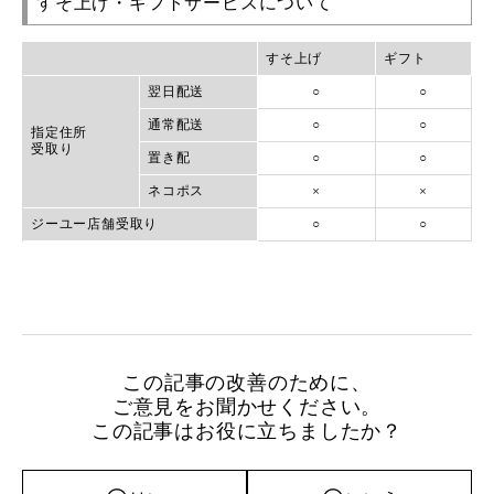
すそ上げ・ギフトサービスについて
すそ上げ
ギフト
翌日配送
○
○
通常配送
○
○
指定住所
受取り
置き配
○
○
ネコポス
×
×
ジーユー店舗受取り
○
○
この記事の改善のために、
ご意見をお聞かせください。
この記事はお役に立ちましたか？