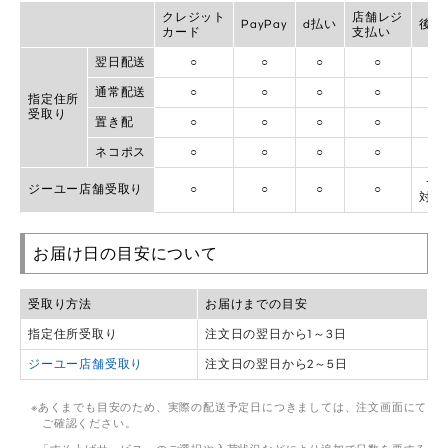
クレジット
店舗レジ
PayPay
d払い
後払
カード
支払い
翌日配送
○
○
○
○
○
通常配送
○
○
○
○
○
指定住所
受取り
置き配
○
○
○
○
○
ネコポス
○
○
○
○
×
一
ジーユー店舗受取り
○
○
○
○
対象
お届け日の目安について
受取り方法
お届けまでの目安
指定住所受取り
注文日の翌日から1～3日
ジーユー店舗受取り
注文日の翌日から2～5日
あくまでも目安のため、実際の配送予定日につきましては、注文画面にて
ご確認ください。