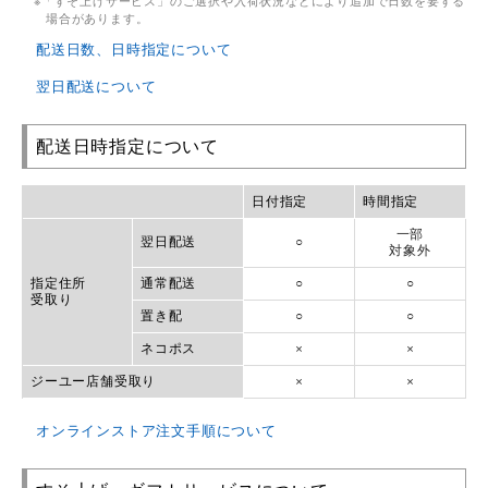
「すそ上げサービス」のご選択や入荷状況などにより追加で日数を要する
場合があります。
配送日数、日時指定について
翌日配送について
配送日時指定について
日付指定
時間指定
一部
翌日配送
○
対象外
指定住所
通常配送
○
○
受取り
置き配
○
○
ネコポス
×
×
ジーユー店舗受取り
×
×
オンラインストア注文手順について