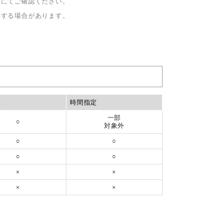
面にてご確認ください。
要する場合があります。
定
時間指定
一部
○
対象外
○
○
○
○
×
×
×
×