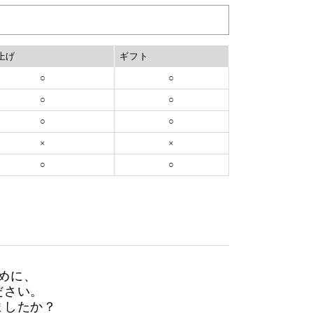
上げ
ギフト
○
○
○
○
○
○
×
×
○
○
めに、
ださい。
ましたか？