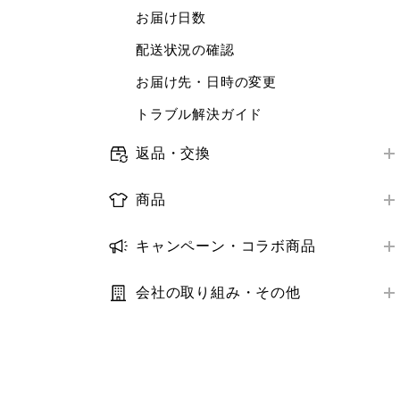
店舗で受けられるサービス
お届け日数
ログイン・会員情報
ORDER & PICK
店舗サービスアンケート
配送状況の確認
購入履歴
予約販売
トラブル解決ガイド
お届け先・日時の変更
クーポン
補正サービス
トラブル解決ガイド
StyleHint・LIVE STATION
梱包・ギフトサービス
推奨環境・設定
返品・交換
商品レビュー
オンラインストア購入商品の返品・交換
トラブル解決ガイド
推奨環境・設定
商品
店舗購入商品の返品・交換
トラブル解決ガイド
取り扱い商品
返金の方法・時期
キャンペーン・コラボ商品
商品の探し方
キャンペーン
トラブル解決ガイド
在庫
会社の取り組み・その他
コラボ商品
利用規約・プライバシーポリシー
サイズ
サステナビリティ
価格
IR・業績・会社情報
補正サービス