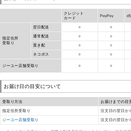
クレジット
PayPay
d
カード
翌日配送
○
○
通常配送
○
○
指定住所
受取り
置き配
○
○
ネコポス
○
○
ジーユー店舗受取り
○
○
お届け日の目安について
受取り方法
お届けまでの目
指定住所受取り
注文日の翌日か
ジーユー店舗受取り
注文日の翌日から