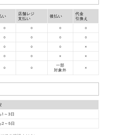
店舗レジ
代金
払い
後払い
支払い
引換え
○
○
○
○
○
○
○
○
○
○
○
×
○
○
×
×
一部
○
○
×
対象外
安
ら1～3日
2～5日