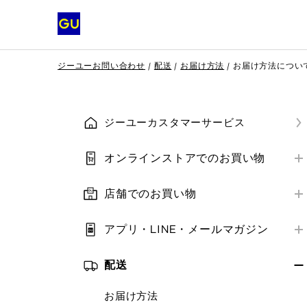
ジーユーお問い合わせ
配送
お届け方法
お届け方法につい
ジーユーカスタマーサービス
オンラインストアでのお買い物
はじめての方へ
店舗でのお買い物
会員登録
店舗営業情報
ご注文方法
アプリ・LINE・メールマガジン
お支払い方法
はじめての方へ
お支払い方法
補正サービス
配送
アプリ・LINE
ご注文の確認・変更・キャンセル
クーポン
お届け方法
メールマガジン
クーポン