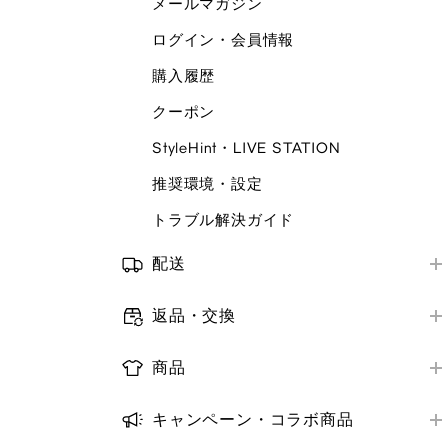
メールマガジン
店舗で受けられるサービス
ORDER & PICK
ログイン・会員情報
店舗サービスアンケート
予約販売
購入履歴
トラブル解決ガイド
補正サービス
クーポン
梱包・ギフトサービス
StyleHint・LIVE STATION
商品レビュー
推奨環境・設定
推奨環境・設定
トラブル解決ガイド
トラブル解決ガイド
配送
お届け方法
返品・交換
お届け日数
オンラインストア購入商品の返品・交換
配送状況の確認
商品
店舗購入商品の返品・交換
取り扱い商品
お届け先・日時の変更
返金の方法・時期
キャンペーン・コラボ商品
商品の探し方
トラブル解決ガイド