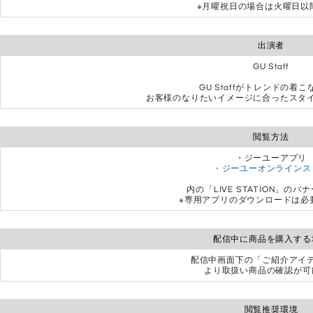
※月曜祝日の場合は火曜日以
出演者
GU Staff
GU Staffがトレンドの着
お客様のなりたいイメージに合ったスタ
閲覧方法
・ジーユーアプリ
・ジーユーオンラインス
内の「LIVE STATION」の
※専用アプリのダウンロードは必
配信中に商品を購入する
配信中画面下の「ご紹介アイ
より取扱い商品の確認が可
閲覧推奨環境