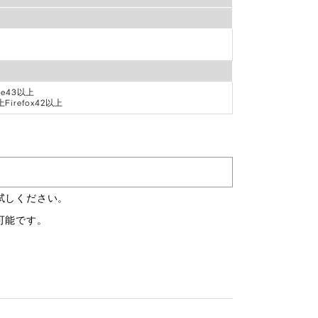
me43以上
irefox42以上
試しください。
可能です。