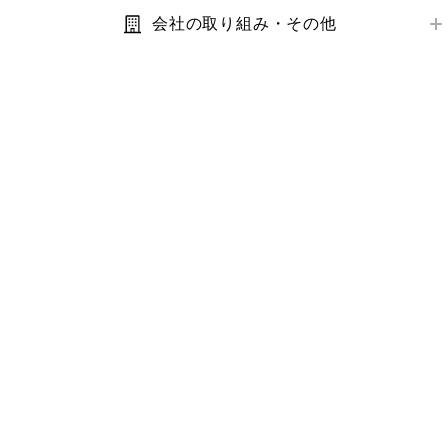
キャンペーン
トラブル解決ガイド
在庫
会社の取り組み・その他
コラボ商品
利用規約・プライバシーポリシー
サイズ
サステナビリティ
価格
IR・業績・会社情報
補正サービス
お客様の声
お手入れ方法
その他お問い合わせ
商品モニター
お気に入り