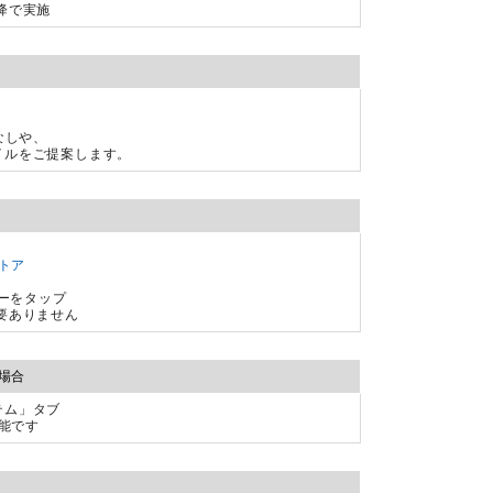
降で実施
こなしや、
イルをご提案します。
トア
バナーをタップ
要ありません
場合
テム」タブ
能です