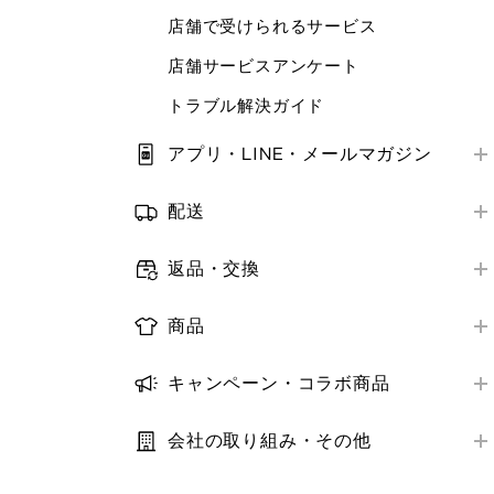
店舗で受けられるサービス
ORDER & PICK
店舗サービスアンケート
予約販売
トラブル解決ガイド
補正サービス
梱包・ギフトサービス
アプリ・LINE・メールマガジン
はじめての方へ
商品レビュー
配送
アプリ・LINE
推奨環境・設定
お届け方法
メールマガジン
返品・交換
トラブル解決ガイド
お届け日数
オンラインストア購入商品の返品・交換
ログイン・会員情報
配送状況の確認
商品
店舗購入商品の返品・交換
購入履歴
取り扱い商品
お届け先・日時の変更
返金の方法・時期
キャンペーン・コラボ商品
クーポン
商品の探し方
トラブル解決ガイド
キャンペーン
トラブル解決ガイド
StyleHint・LIVE STATION
在庫
会社の取り組み・その他
コラボ商品
推奨環境・設定
利用規約・プライバシーポリシー
サイズ