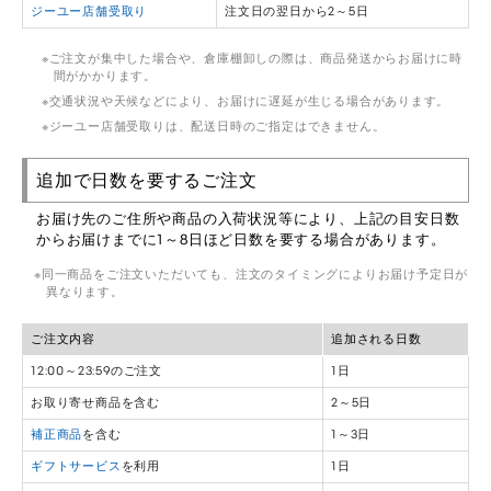
ジーユー店舗受取り
注文日の翌日から2～5日
ご注文が集中した場合や、倉庫棚卸しの際は、商品発送からお届けに時
間がかかります。
交通状況や天候などにより、お届けに遅延が生じる場合があります。
ジーユー店舗受取りは、配送日時のご指定はできません。
追加で日数を要するご注文
お届け先のご住所や商品の入荷状況等により、上記の目安日数
からお届けまでに1～8日ほど日数を要する場合があります。
同一商品をご注文いただいても、注文のタイミングによりお届け予定日が
異なります。
ご注文内容
追加される日数
12:00～23:59のご注文
1日
お取り寄せ商品を含む
2～5日
補正商品
を含む
1～3日
ギフトサービス
を利用
1日