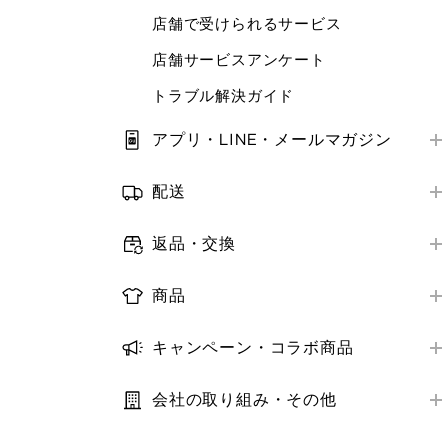
店舗で受けられるサービス
ORDER & PICK
店舗サービスアンケート
予約販売
トラブル解決ガイド
補正サービス
梱包・ギフトサービス
アプリ・LINE・メールマガジン
はじめての方へ
商品レビュー
配送
アプリ・LINE
推奨環境・設定
お届け方法
メールマガジン
返品・交換
トラブル解決ガイド
お届け日数
オンラインストア購入商品の返品・交換
ログイン・会員情報
配送状況の確認
商品
店舗購入商品の返品・交換
購入履歴
取り扱い商品
お届け先・日時の変更
返金の方法・時期
キャンペーン・コラボ商品
クーポン
商品の探し方
トラブル解決ガイド
キャンペーン
トラブル解決ガイド
StyleHint・LIVE STATION
在庫
会社の取り組み・その他
コラボ商品
推奨環境・設定
利用規約・プライバシーポリシー
サイズ