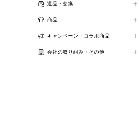
メールマガジン
返品・交換
お届け日数
店舗で受けられるサービス
オンラインストア購入商品の返品・交換
ログイン・会員情報
配送状況の確認
商品
店舗サービスアンケート
店舗購入商品の返品・交換
購入履歴
取り扱い商品
お届け先・日時の変更
トラブル解決ガイド
返金の方法・時期
キャンペーン・コラボ商品
クーポン
商品の探し方
トラブル解決ガイド
キャンペーン
トラブル解決ガイド
StyleHint・LIVE STATION
在庫
会社の取り組み・その他
コラボ商品
推奨環境・設定
利用規約・プライバシーポリシー
サイズ
トラブル解決ガイド
サステナビリティ
価格
IR・業績・会社情報
補正サービス
お客様の声
お手入れ方法
その他お問い合わせ
商品モニター
お気に入り