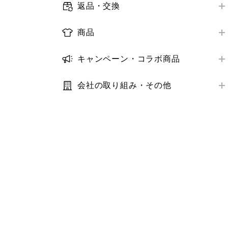
メールマガジン
返品・交換
お届け日数
店舗で受けられるサービス
オンラインストア購入商品の返品・交換
ログイン・会員情報
配送状況の確認
商品
店舗サービスアンケート
店舗購入商品の返品・交換
購入履歴
取り扱い商品
お届け先・日時の変更
トラブル解決ガイド
返金の方法・時期
キャンペーン・コラボ商品
クーポン
商品の探し方
トラブル解決ガイド
キャンペーン
トラブル解決ガイド
StyleHint・LIVE STATION
在庫
会社の取り組み・その他
コラボ商品
推奨環境・設定
利用規約・プライバシーポリシー
サイズ
トラブル解決ガイド
サステナビリティ
価格
IR・業績・会社情報
補正サービス
お客様の声
お手入れ方法
その他お問い合わせ
商品モニター
お気に入り