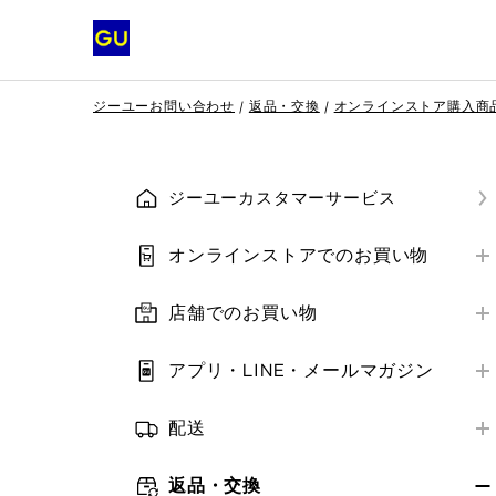
ジーユーお問い合わせ
返品・交換
オンラインストア購入商
ジーユーカスタマーサービス
オンラインストアでのお買い物
はじめての方へ
店舗でのお買い物
会員登録
店舗営業情報
ご注文方法
アプリ・LINE・メールマガジン
お支払い方法
はじめての方へ
お支払い方法
補正サービス
配送
アプリ・LINE
ご注文の確認・変更・キャンセル
お届け方法
クーポン
メールマガジン
返品・交換
クーポン