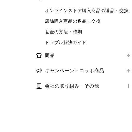
お届け日数
店舗で受けられるサービス
ログイン・会員情報
ORDER & PICK
オンラインストア購入商品の返品・交換
配送状況の確認
店舗サービスアンケート
購入履歴
予約販売
店舗購入商品の返品・交換
お届け先・日時の変更
トラブル解決ガイド
クーポン
補正サービス
返金の方法・時期
トラブル解決ガイド
StyleHint・LIVE STATION
梱包・ギフトサービス
トラブル解決ガイド
推奨環境・設定
商品レビュー
商品
トラブル解決ガイド
推奨環境・設定
取り扱い商品
キャンペーン・コラボ商品
トラブル解決ガイド
商品の探し方
キャンペーン
在庫
会社の取り組み・その他
コラボ商品
利用規約・プライバシーポリシー
サイズ
サステナビリティ
価格
IR・業績・会社情報
補正サービス
お客様の声
お手入れ方法