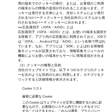
用の端末でのクッキーの発行、または、お客様のご利用
の端末からの情報の送信が行われることがあります。ク
ッキーは発行する主体により、当社システムにより発行
される1stパーティクッキーと当社以外のシステムから発
行される3rdパーティクッキーに分かれます。
※※広告識別子（IDFA・ADID）とは
広告識別子（IDFA・ADID）とは、お使いの端末を識別す
る情報で、アプリ内の広告配信に利用されており、iOSで
は「IDFA」、Androidでは「ADID」という名称で呼ばれ
ています。なお、アプリには「SDK」とよばれる情報収
集モジュールが設置されており、情報収集モジュールの
機能によりお使いの端末からサーバに情報送信がされま
す。
（2）クッキーの種類と目的
当社のウェブサイトでは、以下４つのカテゴリのクッキ
ーを次のような目的のために利用します。カテゴリをク
リックすると詳細情報が表示されます。
Cookie リスト
厳密に必要な Cookie
この Cookie はウェブサイトが正常に機能するために必
要なもので、お客様のシステム内でスイッチをオフに
することはできません。これらは通常、プライバシー