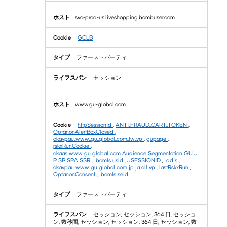
svc-prod-us.liveshopping.bambuser.com
GCLB
ファーストパーティ
セッション
www.gu-global.com
httpSessionId
,
ANTI_FRAUD_CART_TOKEN
,
OptanonAlertBoxClosed
,
akavpau_www_gu_global_com_tw_vp
,
gupage
,
rskxRunCookie
,
akaas_www_gu_global_com_Audience_Segmentation_GU_J
P_SP_SPA_SSR
,
_bamls_usid
,
JSESSIONID
,
_dd_s
,
akavpau_www_gu_global_com_jp_ja_all_vp
,
lastRskxRun
,
OptanonConsent
,
_bamls_seid
ファーストパーティ
セッション, セッション, 364 日, セッショ
ン, 数秒間, セッション, セッション, 364 日, セッション, 数