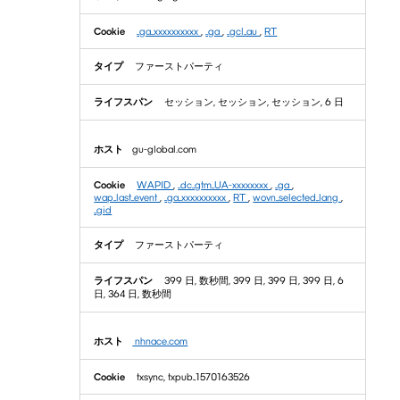
_ga_xxxxxxxxxx
,
_ga
,
_gcl_au
,
RT
ファーストパーティ
セッション, セッション, セッション, 6 日
gu-global.com
WAPID
,
_dc_gtm_UA-xxxxxxxx
,
_ga
,
wap_last_event
,
_ga_xxxxxxxxxx
,
RT
,
wovn_selected_lang
,
_gid
ファーストパーティ
399 日, 数秒間, 399 日, 399 日, 399 日, 6
日, 364 日, 数秒間
nhnace.com
txsync, txpub_1570163526