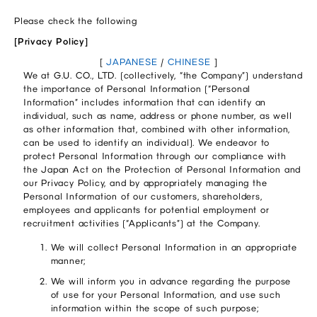
Please check the following
[Privacy Policy]
[
JAPANESE
/
CHINESE
]
We at G.U. CO., LTD. (collectively, “the Company”) understand
the importance of Personal Information (“Personal
Information” includes information that can identify an
individual, such as name, address or phone number, as well
as other information that, combined with other information,
can be used to identify an individual). We endeavor to
protect Personal Information through our compliance with
the Japan Act on the Protection of Personal Information and
our Privacy Policy, and by appropriately managing the
Personal Information of our customers, shareholders,
employees and applicants for potential employment or
recruitment activities (“Applicants”) at the Company.
We will collect Personal Information in an appropriate
manner;
We will inform you in advance regarding the purpose
of use for your Personal Information, and use such
information within the scope of such purpose;