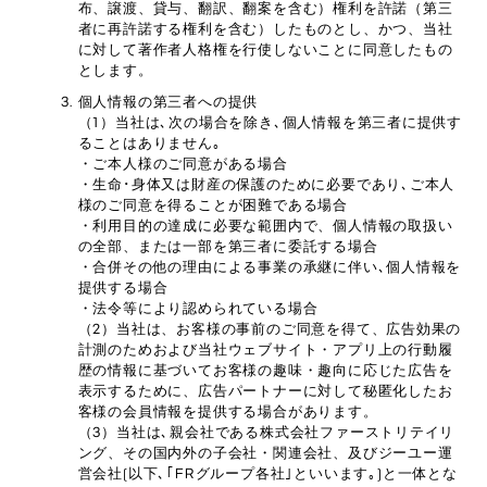
布、譲渡、貸与、翻訳、翻案を含む）権利を許諾（第三
者に再許諾する権利を含む）したものとし、かつ、当社
に対して著作者人格権を行使しないことに同意したもの
とします。
個人情報の第三者への提供
（1）当社は､次の場合を除き､個人情報を第三者に提供す
ることはありません｡
・ご本人様のご同意がある場合
・生命･身体又は財産の保護のために必要であり､ご本人
様のご同意を得ることが困難である場合
・利用目的の達成に必要な範囲内で、個人情報の取扱い
の全部、または一部を第三者に委託する場合
・合併その他の理由による事業の承継に伴い､個人情報を
提供する場合
・法令等により認められている場合
（2）当社は、お客様の事前のご同意を得て、広告効果の
計測のためおよび当社ウェブサイト・アプリ上の行動履
歴の情報に基づいてお客様の趣味・趣向に応じた広告を
表示するために、広告パートナーに対して秘匿化したお
客様の会員情報を提供する場合があります。
（3）当社は､親会社である株式会社ファーストリテイリ
ング、その国内外の子会社・関連会社、及びジーユー運
営会社(以下､｢FRグループ各社｣といいます｡)と一体とな