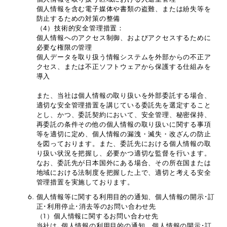
個人情報を含む電子媒体や書類の盗難、または紛失等を
防止するための対策の整備
（4）技術的安全管理措置：
個人情報へのアクセス制御、およびアクセスするために
必要な権限の管理
個人データを取り扱う情報システムを外部からの不正ア
クセス、または不正ソフトウェアから保護する仕組みを
導入
また、当社は個人情報の取り扱いを外部委託する場合、
適切な安全管理措置を講じている委託先を選定すること
とし、かつ、委託契約において、安全管理、秘密保持、
再委託の条件その他の個人情報の取り扱いに関する事項
等を適切に定め、個人情報の漏洩・滅失・改ざんの防止
を図っております。また、委託先における個人情報の取
り扱い状況を把握し、必要かつ適切な監督を行います。
なお、委託先が日本国外にある場合、その所在国または
地域における法制度を把握した上で、適切と考える安全
管理措置を実施しております。
個人情報等に関する利用目的の通知、個人情報の開示･訂
正･利用停止･消去等のお問い合わせ先
（1）個人情報に関するお問い合わせ先
当社は､個人情報の利用目的の通知、個人情報の開示･訂