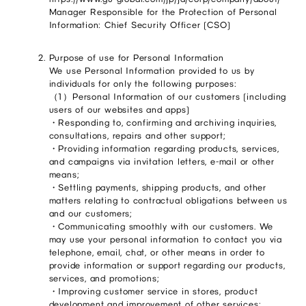
Manager Responsible for the Protection of Personal
Information: Chief Security Officer (CSO)
Purpose of use for Personal Information
We use Personal Information provided to us by
individuals for only the following purposes:
（1）Personal Information of our customers (including
users of our websites and apps)
・Responding to, confirming and archiving inquiries,
consultations, repairs and other support;
・Providing information regarding products, services,
and campaigns via invitation letters, e-mail or other
means;
・Settling payments, shipping products, and other
matters relating to contractual obligations between us
and our customers;
・Communicating smoothly with our customers. We
may use your personal information to contact you via
telephone, email, chat, or other means in order to
provide information or support regarding our products,
services, and promotions;
・Improving customer service in stores, product
development and improvement of other services;