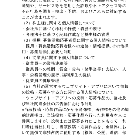
通知や、サービス等を悪用した詐欺や不正アクセス等の
不正行為を調査・検出・予防、およびこれらに対応する
ことが含まれます。
（2）株主様に関する個人情報について
・会社法に基づく権利の行使・義務の履行
・各種法令に基づく記録作成など株主様の管理
（3）採用･募集活動応募者様に関する個人情報について
・採用・募集活動応募者様への連絡・情報提供､その他採
用・募集活動に必要な利用
（4）従業員に関する個人情報について
・従業員への業務連絡等
・従業員への報酬（賃金・賞与・諸手当等）支払い、人
事・労務管理の履行､福利厚生の提供
・従業員の健康管理
（5）当社の運営するウェブサイト・アプリにおいて情報
の投稿・応募をする方に関する個人情報について
・ウェブサイト・アプリへの投稿・応募作品の、当社及
び当社関連会社の広告物における利用
※当該投稿・応募作品にかかる肖像権、著作権その他の知
的財産権は、当該投稿・応募作品を行った利用者本人に
帰属しますが、投稿または応募されたことをもって、利
用者は当社に対し、当該投稿・応募作品を、全世界にお
いて無償で非独占的に使用する（複製、公開、送信、頒