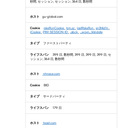
秒間, セッション, セッション, 364 日, 数秒間
gu-global.com
rskxRunCookie
,
bm_sz
,
lastRskxRun
,
sn3t4d1n
,
rCookie
,
PIM-SESSION-ID
,
_abck
,
__wovn__.Validate
ファーストパーティ
399 日, 数秒間, 399 日, 399 日, 399 日, セ
ッション, 364 日, 数秒間
nhnace.com
BID
サードパーティ
179 日
toast.com