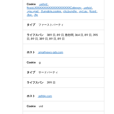
_uetvid
,
ttcsid_XXXXXXXXXXXXXXXXXXXXCategory
,
_uetsid
,
_yjsu_yjad
,
_tt_enable_cookie
,
cto_bundle
,
_gcl_au
,
ttcsid
,
_fbp
,
_ttp
ファーストパーティ
389 日, 89 日, 数秒間, 364 日, 89 日, 395
日, 89 日, 389 日, 89 日, 89 日
smartnews-ads.com
g
サードパーティ
399 日
adtdp.com
uid