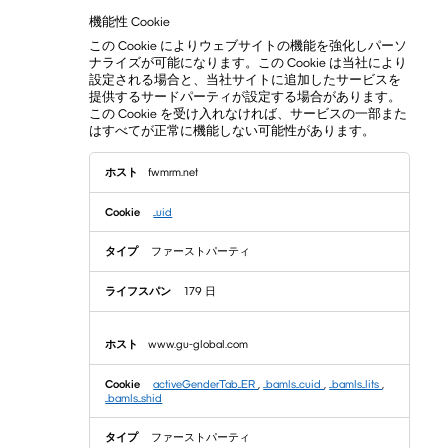
機能性 Cookie
この Cookie によりウェブサイトの機能を強化しパーソ
ナライズが可能になります。この Cookie は当社により
設定される場合と、当社サイトに追加したサービスを
提供するサードパーティが設定する場合があります。
この Cookie を受け入れなければ、サービスの一部また
はすべてが正常に機能しない可能性があります。
機
fwmrm.net
能
性
Cookie
_uid
ファーストパーティ
179 日
www.gu-global.com
activeGenderTab_ER
,
_bamls_cuid
,
_bamls_lits
,
_bamls_shid
ファーストパーティ