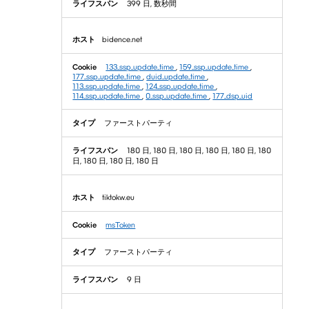
399 日, 数秒間
bidence.net
133_ssp_update_time
,
159_ssp_update_time
,
177_ssp_update_time
,
duid_update_time
,
113_ssp_update_time
,
124_ssp_update_time
,
114_ssp_update_time
,
0_ssp_update_time
,
177_dsp_uid
ファーストパーティ
180 日, 180 日, 180 日, 180 日, 180 日, 180
日, 180 日, 180 日, 180 日
tiktokw.eu
msToken
ファーストパーティ
9 日