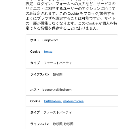
設定、ログイン、フォームへの入力など、サービスの
リクエストに相当するユーザーのアクションに応じて
のみ設定されます。この Cookie をブロック/警告する
ようにブラウザを設定することは可能ですが、サイト
の一部が機能しなくなります。この Cookie が個人を特
定できる情報を保存することはありません。
厳
uniqlo.com
密
に
必
bm_sz
要
な
ファーストパーティ
Cookie
数秒間
beacon.riskified.com
lastRskxRun
,
rskxRunCookie
ファーストパーティ
数秒間, 数秒間