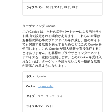
88 日, 364 日, 29 日, 29 日
ターゲティング Cookie
この Cookie は、当社の広告パートナーにより当社サイ
ト経由で設定される場合があります。これらの企業は
お客様の関心事のプロファイルを作成し、他のサイト
でも関連する広告を表示するためなどにこの Cookie を
使用します。この Cookie が個人情報を直接保存するこ
とはありません。お客様のブラウザとインターネット
デバイスを一意的に識別します。この Cookie を受け入
れなければ、ターゲットを絞らないより一般的な広告
が表示されるようになります。
タ
igaw.io
ー
ゲ
テ
__igaw__adid
ィ
ン
ファーストパーティ
グ
Cookie
29 日