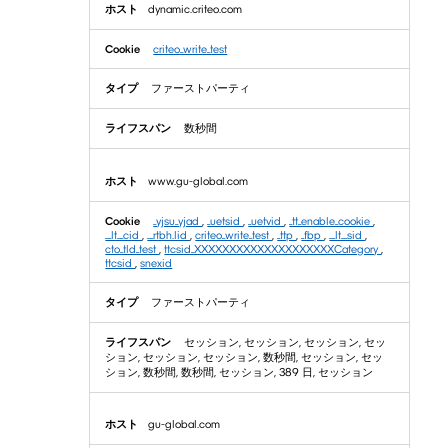
dynamic.criteo.com
criteo_write_test
ファーストパーティ
数秒間
www.gu-global.com
_yjsu_yjad
,
_uetsid
,
_uetvid
,
_tt_enable_cookie
,
__lt__cid
,
__rtbh.lid
,
criteo_write_test
,
_ttp
,
_fbp
,
__lt__sid
,
cto_tld_test
,
ttcsid_XXXXXXXXXXXXXXXXXXXXCategory
,
ttcsid
,
snexid
ファーストパーティ
セッション, セッション, セッション, セッ
ション, セッション, セッション, 数秒間, セッション, セッ
ション, 数秒間, 数秒間, セッション, 389 日, セッション
gu-global.com