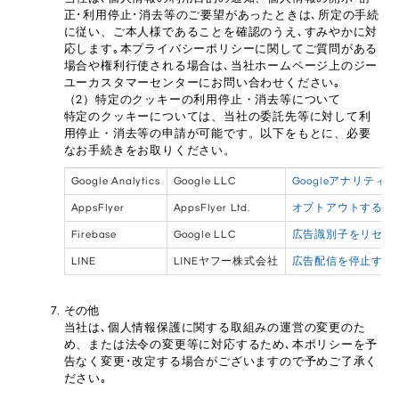
正･利用停止･消去等のご要望があったときは､所定の手続
に従い、ご本人様であることを確認のうえ､すみやかに対
応します｡本プライバシーポリシーに関してご質問がある
場合や権利行使される場合は､当社ホームページ上のジー
ユーカスタマーセンターにお問い合わせください｡
（2）特定のクッキーの利用停止・消去等について
特定のクッキーについては、当社の委託先等に対して利
用停止・消去等の申請が可能です。以下をもとに、必要
なお手続きをお取りください。
Google Analytics
Google LLC
Googleアナリテ
AppsFlyer
AppsFlyer Ltd.
オプトアウトする
Firebase
Google LLC
広告識別子をリセッ
LINE
LINEヤフー株式会社
広告配信を停止する
その他
当社は､個人情報保護に関する取組みの運営の変更のた
め、または法令の変更等に対応するため､本ポリシーを予
告なく変更･改定する場合がございますので予めご了承く
ださい｡