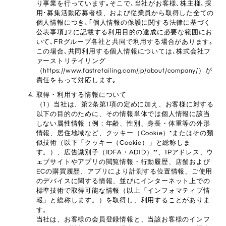
り事業を行っています｡そこで､当社がお客様､株主様､採
用･募集活動応募者様、および従業員から取得した全ての
個人情報につき､｢個人情報の保護に関する法律に基づく
公表事項｣2.に記載する利用目的の達成に必要な範囲にお
いて､FRグループ各社と共同で利用する場合があります｡
この場合､共同利用する個人情報については､株式会社フ
ァーストリテイリング
（https://www.fastretailing.com/jp/about/company/）が
責任をもって対応します｡
取得・利用する情報について
（1）当社は、第2条第1項の定めに加え、お客様に対する
以下の目的のために、その情報単体では個人情報に該当
しない属性情報（例：年齢、性別、身長・体重等の外形
情報、居住地域など、クッキー（Cookie）*またはその類
似技術（以下「クッキー（Cookie）」と総称しま
す。）、広告識別子（IDFA・ADID）**、IPアドレス、ウ
ェブサイトやアプリの閲覧情報・行動履歴、店舗および
ECの購買履歴、アプリにより計測する位置情報、ご使用
のデバイスに関する情報、並びにインターネット上での
標準技術で取得可能な情報（以上「インフォマティブ情
報」と総称します。）を取得し、利用することがありま
す。
当社は、お客様の会員登録情報と、当該お客様のインフ