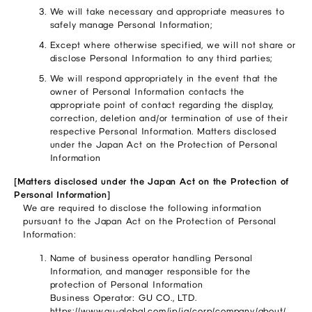
We will take necessary and appropriate measures to
safely manage Personal Information;
Except where otherwise specified, we will not share or
disclose Personal Information to any third parties;
We will respond appropriately in the event that the
owner of Personal Information contacts the
appropriate point of contact regarding the display,
correction, deletion and/or termination of use of their
respective Personal Information. Matters disclosed
under the Japan Act on the Protection of Personal
Information
[Matters disclosed under the Japan Act on the Protection of
Personal Information]
We are required to disclose the following information
pursuant to the Japan Act on the Protection of Personal
Information:
Name of business operator handling Personal
Information, and manager responsible for the
protection of Personal Information
Business Operator: GU CO., LTD.
https://www.gu-global.com/jp/ja/corp/company/about/