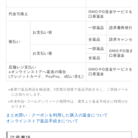
GMO-PG送金サービスを利
代金引換え
口座返金
一部返品
請求書再発行
お支払い前
全返品
請求キャンセル
後払い
一部返品
GMO-PG送金
お支払い後
口座返金
全返品
店舗レジ支払い
GMO-PG送金サービスを利
※オンラインストアへ返送の場合
口座返金
(クレジットカード、PayPay、d払い含む)
倉庫で返品商品を確認後、3営業日前後で返品手続きをし、ご登録メール
にお知らせします。
年末年始･ゴールデンウィーク期間中は、通常より返金手続きに時間がか
かります。
まとめ買い・クーポンを利用した購入の返金について
オンラインストア返品手続きについて
注意事項