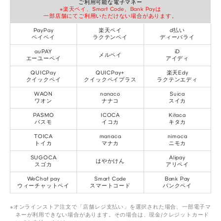
ご利用可能な電子マネー
※楽天ペイ、Smart Code、Bank Payは
一部店舗にてご利用いただけない場合があります。
PayPay
楽天ペイ
d払い
ペイペイ
ラクテンペイ
ディーバライ
auPAY
iD
メルペイ
エーユーペイ
アイディ
QUICPay
QUICPay+
楽天Edy
クイックペイ
クイックペイプラス
ラクテンエディ
WAON
nanaco
Suica
ワオン
ナナコ
スイカ
PASMO
ICOCA
Kitaca
パスモ
イコカ
キタカ
TOICA
manaca
nimoca
トイカ
マナカ
ニモカ
SUGOCA
Alipay
はやかけん
スゴカ
アリペイ
WeChat pay
Smart Code
Bank Pay
ウィーチャットペイ
スマートコード
バンクペイ
オンラインストア注文で「店舗レジ支払い」を選択された場合、一部電子マ
ネーが利用できない場合があります。その場合は、現金/クレジットカード